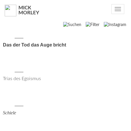
MICK
Toggle
MORLEY
navigat
Suchen
2021
Das der Tod das Auge bricht
2019
2018
Trias des Egoismus
2017
2016
2015
Schiele
2014