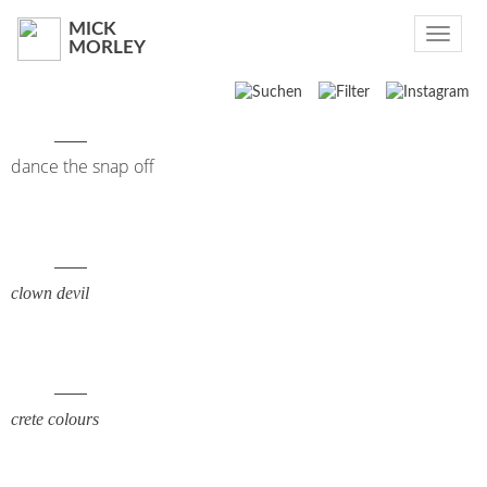
MICK
Toggle
MORLEY
navigat
Suchen
2016
dance the snap off
2014
2013
clown devil
crete colours