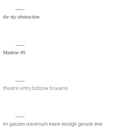
2017
the sky abstraction
2016
2015
Marlene #9
2014
2013
2012
theatre entry bötzow brauerei
2011
2010
im ganzen universum keine einzige gerade linie
2009