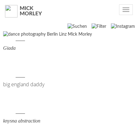
MICK
Toggle
MORLEY
navigat
Suchen
2024
Giada
2023
2022
big england daddy
2021
2020
2019
knysna abstraction
2018