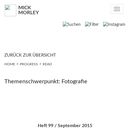
MICK
Toggle
MORLEY
navigat
Suchen
2021
2020
ZURÜCK ZUR ÜBERSICHT
>
>
HOME
PROGRESS
READ
2019
2018
Themenschwerpunkt: Fotografie
2017
2016
2015
Heft 99 / September 2015