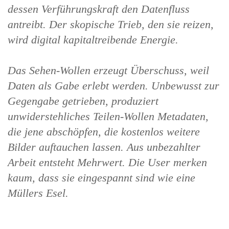
dessen Verführungskraft den Datenfluss
2018
antreibt. Der skopische Trieb, den sie reizen,
wird digital kapitaltreibende Energie.
2017
2016
Das Sehen-Wollen erzeugt Überschuss, weil
Daten als Gabe erlebt werden. Unbewusst zur
2015
Gegengabe getrieben, produziert
unwiderstehliches Teilen-Wollen Metadaten,
2014
die jene abschöpfen, die kostenlos weitere
2013
Bilder auftauchen lassen. Aus unbezahlter
Arbeit entsteht Mehrwert. Die User merken
2012
kaum, dass sie eingespannt sind wie eine
Müllers Esel.
2011
2010