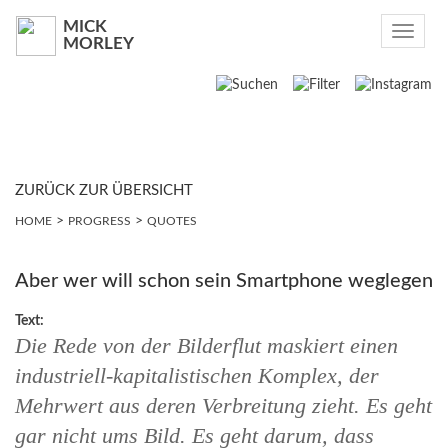
MICK
Toggle
MORLEY
navigat
Suchen
2026
2025
ZURÜCK ZUR ÜBERSICHT
>
>
HOME
PROGRESS
QUOTES
2023
2022
Aber wer will schon sein Smartphone weglegen
Text:
2021
Die Rede von der Bilderflut maskiert einen
industriell-kapitalistischen Komplex, der
2020
Mehrwert aus deren Verbreitung zieht. Es geht
2019
gar nicht ums Bild. Es geht darum, dass