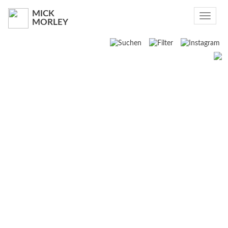
MICK
Toggle
MORLEY
navigat
Suchen
2016
2014
2013